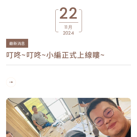
22
11月
2024
最新消息
叮咚~叮咚~小編正式上線瞜~